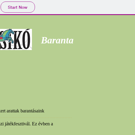
Start Now
Baranta
ert arattak barantásaink
i játékfesztivál. Ez évben a