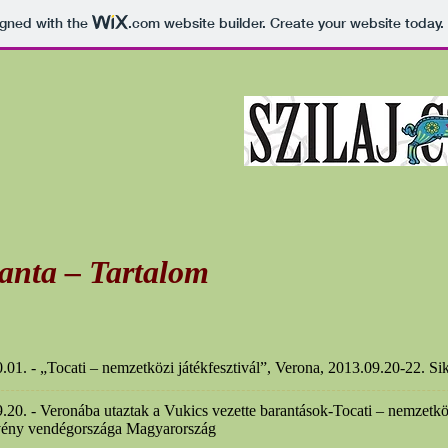
igned with the
.com
website builder. Create your website today.
anta – Tartalom
.01. - „Tocati – nemzetközi játékfesztivál”, Verona, 2013.09.20-22. Sik
.20. - Veronába utaztak a Vukics vezette barantások-Tocati – nemzetköz
vény vendégországa Magyarország