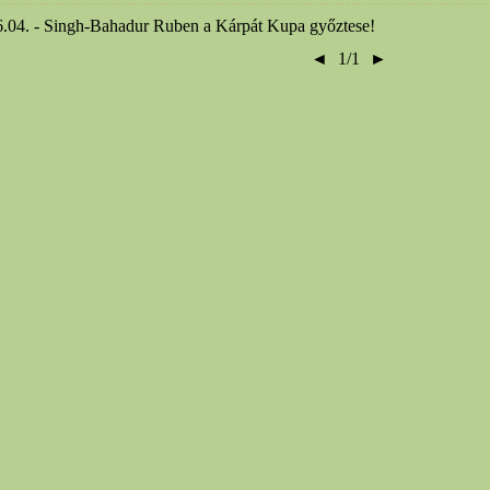
.04. - Singh-Bahadur Ruben a Kárpát Kupa győztese!
◄
1/1
►